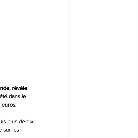
nde, révèle 
té dans le 
'euros. 
uis plus de dix 
e sur les 