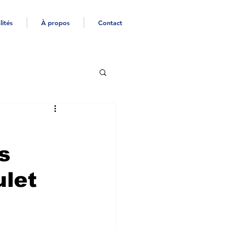
lités
À propos
Contact
s
ulet