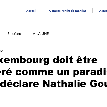
Accueil
Compte rendu de mandat
Actua
En séance
A LA UNE
ure
xembourg doit être
éré comme un paradi
" déclare Nathalie Go