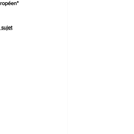
uropéen" 
 sujet