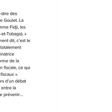
-dire des 
e Goulet. La 
me Fidji, les 
-et-Tobago). « 
nt dit, c’est le 
 totalement 
natrice 
orme de la 
n fiscale, ce qui 
fiscaux ». 
ors d’un débat 
 entre la 
de prévenir… 