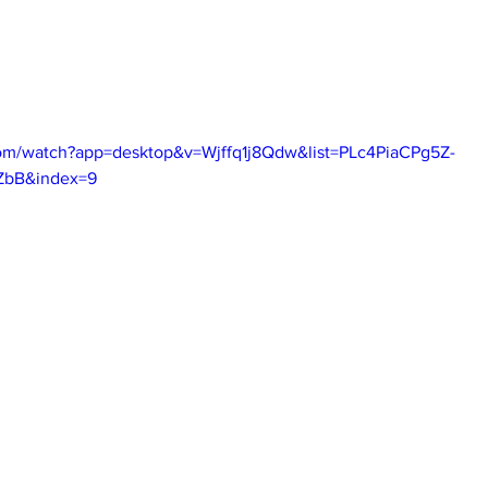
om/watch?app=desktop&v=Wjffq1j8Qdw&list=PLc4PiaCPg5Z-
ZbB&index=9