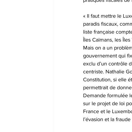
pratiques fiscales de 
« Il faut mettre le Lu
paradis fiscaux, com
liste française compt
Îles Caïmans, les Île
Mais on a un problème,
gouvernement qui fixe
exclu d’un contrôle d
centriste. Nathalie G
Constitution, si elle é
permettrait de donner
Demande formulée le 2
sur le projet de loi p
France et le Luxembou
l’évasion et la fraude 