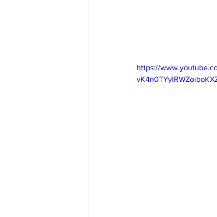
https://www.youtube.c
vK4n0TYylRWZoiboKX