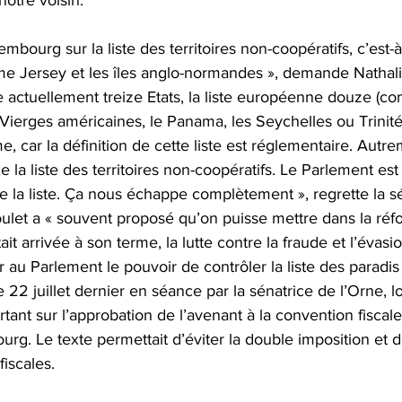
notre voisin. 
xembourg sur la liste des territoires non-coopératifs, c’est-à
me Jersey et les îles anglo-normandes », demande Nathali
e actuellement treize Etats, la liste européenne douze (com
s Vierges américaines, le Panama, les Seychelles ou Trinité
 car la définition de cette liste est réglementaire. Autreme
 la liste des territoires non-coopératifs. Le Parlement est
e la liste. Ça nous échappe complètement », regrette la sé
oulet a « souvent proposé qu’on puisse mettre dans la réf
tait arrivée à son terme, la lutte contre la fraude et l’évasio
 au Parlement le pouvoir de contrôler la liste des paradis 
2 juillet dernier en séance par la sénatrice de l’Orne, l
ortant sur l’approbation de l’avenant à la convention fiscale
rg. Le texte permettait d’éviter la double imposition et 
fiscales.