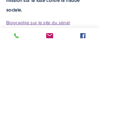
mission sur la lutte contre la fraude
sociale.
Biographie sur le site du sénat
Inscrivez vous à notre
newsletter
S'abonner
© 2019