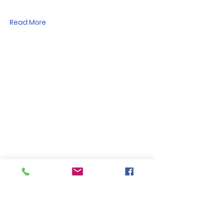
Read More
Recommandations
pour la continuité
des services
publics locaux