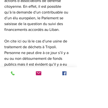
actions d’associations de défense 
citoyenne. En effet, il est possible 
qu’à la demande d’un contribuable ou 
d’un élu européen, le Parlement se 
saisisse de la question du suivi des 
financements accordés au Liban.
On cite ici ou là le cas d’une usine de 
traitement de déchets à Tripoli. 
Personne ne peut dire à ce jour s’il y a 
eu ou non détournement de fonds 
publics mais il est évident qu’il y a eu 
un mauvais usage des fonds européens 
dans un projet mal paramétré, les fonds 
ayant été versés sans qu’aucun suivi ne 
soit prévu.
Le temps n’est pas à l’opacité financière 
ou bancaire.