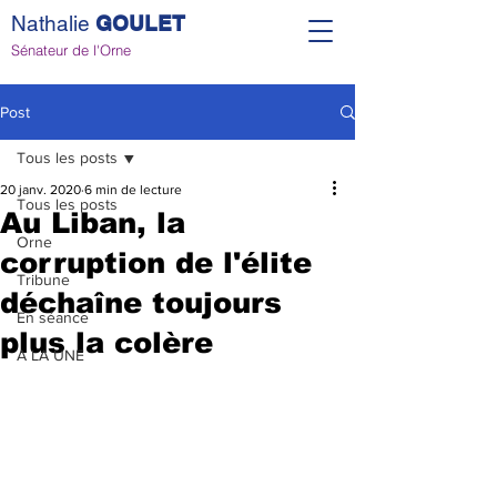
Nathalie
GOULET
Sénateur de l'Orne
Post
Tous les posts
20 janv. 2020
6 min de lecture
Tous les posts
Au Liban, la
Orne
corruption de l'élite
Tribune
déchaîne toujours
En séance
plus la colère
A LA UNE